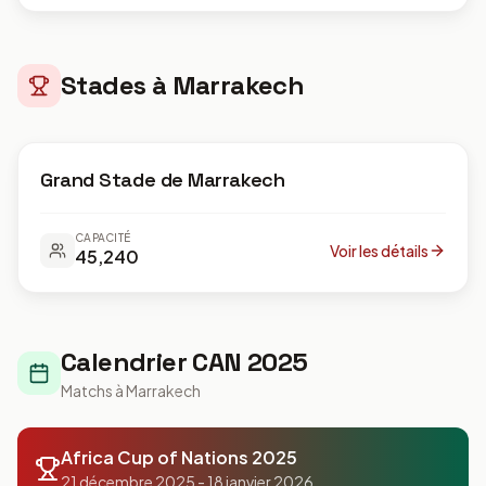
Thème
Stades à
Marrakech
Langue
Marrakech
English
Français
العربية
CAN 2025
Coupe du Monde 2030
Grand Stade de Marrakech
Acheter des Billets
CAPACITÉ
Voir les détails
45,240
Calendrier CAN 2025
Matchs à
Marrakech
Africa Cup of Nations 2025
21 décembre 2025 - 18 janvier 2026