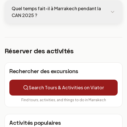
Les incontournables incluent la place Jemaa el-
Évitez les ruelles de la médina après 22h.
Quel temps fait-il à Marrakech pendant la
Fnaa, les souks de la Médina, le Jardin Majorelle, la
CAN 2025 ?
Mosquée Koutoubia, le Palais Bahia et les
hammams traditionnels.
Pendant la CAN 2025 (décembre-janvier),
Marrakech a un temps doux avec des
températures autour de 12-20°C. Les soirées
Réserver des activités
peuvent être fraîches, prévoyez une veste
légère.
Rechercher des excursions
Search Tours & Activities on Viator
Find tours, activities, and things to do in
Marrakech
Activités populaires