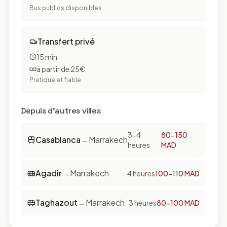
Bus publics disponibles
Transfert privé
15 min
à partir de 25€
Pratique et fiable
Depuis d'autres villes
3-4
80-150
Casablanca
→
Marrakech
heures
MAD
Agadir
→
Marrakech
4 heures
100-110 MAD
Taghazout
→
Marrakech
3 heures
80-100 MAD