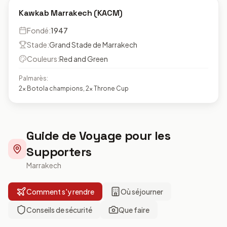
Kawkab Marrakech (KACM)
Fondé
:
1947
Stade
:
Grand Stade de Marrakech
Couleurs
:
Red and Green
Palmarès
:
2x Botola champions, 2x Throne Cup
Guide de Voyage pour les
Supporters
Marrakech
Comment s'y rendre
Où séjourner
Conseils de sécurité
Que faire