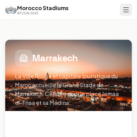
Morocco Stadiums
AFCON 2025
Accueil
Scores
Marrakech
Stades
La Ville Rouge et capitale touristique du
Villes
Maroc accueille le Grand Stade de
Marrakech. Célèbre pour la place Jemaa
CAN 2025
el-Fnaa et sa Médina.
Infographies
Aéroport
:
Marrakech Menara Airport
(
RAK
)
Guides